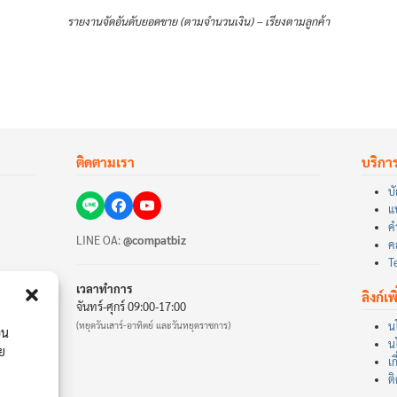
รายงานจัดอันดับยอดขาย (ตามจำนวนเงิน) – เรียงตามลูกค้า
ติดตามเรา
บริกา
บั
แ
ค
LINE OA:
@compatbiz
คล
T
เวลาทำการ
ลิงก์เพ
จันทร์-ศุกร์ 09:00-17:00
(หยุดวันเสาร์-อาทิตย์ และวันหยุดราชการ)
น
่น
น
าย
เก
ต