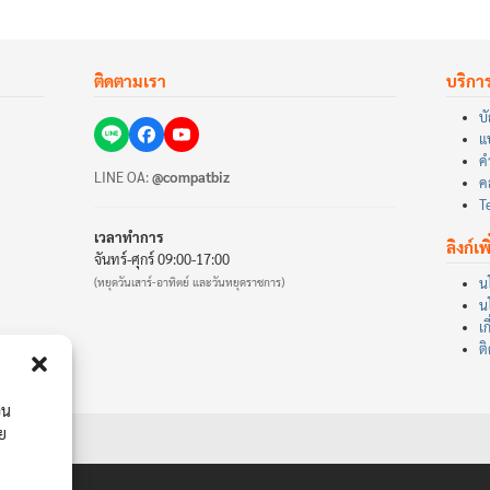
ติดตามเรา
บริกา
บั
แ
ค
LINE OA:
@compatbiz
คล
T
เวลาทำการ
ลิงก์เพ
จันทร์-ศุกร์ 09:00-17:00
(หยุดวันเสาร์-อาทิตย์ และวันหยุดราชการ)
น
น
เก
ต
่น
าย