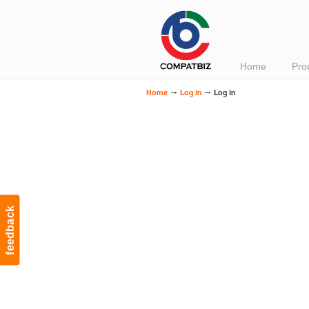
Navigation
Home
Pro
→
→
Home
Log in
Log in
feedback