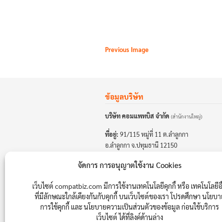
Previous Image
ข้อมูลบริษัท
บริษัท คอมแพทบิส จำกัด
(สำนักงานใหญ่)
ที่อยู่:
91/115 หมู่ที่ 11 ต.ลำลูกกา
อ.ลำลูกกา จ.ปทุมธานี 12150
โทรศัพท์:
06-5585-9467
,
08-9939-1861
จัดการ การอนุญาตใช้งาน Cookies
อีเมล:
info@compatbiz.com
เว็บไซต์ compatbiz.com มีการใช้งานเทคโนโลยีคุกกี้ หรือ เทคโนโลยีอื
เลขผู้เสียภาษี: 0105559019894
ที่มีลักษณะใกล้เคียงกันกับคุกกี้ บนเว็บไซต์ของเรา โปรดศึกษา นโยบ
การใช้คุกกี้ และ นโยบายความเป็นส่วนตัวของข้อมูล ก่อนใช้บริการ
เว็บไซต์ ได้ที่ลิงค์ด้านล่าง