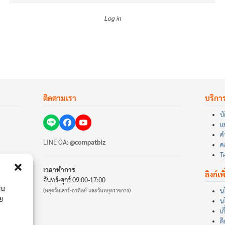
Log in
ติดตามเรา
บริกา
บั
แ
ค
LINE OA:
@compatbiz
คล
T
เวลาทำการ
ลิงก์เพ
จันทร์-ศุกร์ 09:00-17:00
่น
(หยุดวันเสาร์-อาทิตย์ และวันหยุดราชการ)
น
าย
น
เก
ต