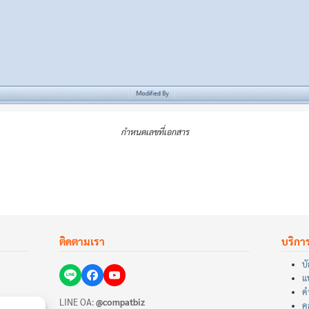
กำหนดเลขที่เอกสาร
ติดตามเรา
บริกา
บั
แ
ค
LINE OA:
@compatbiz
คล