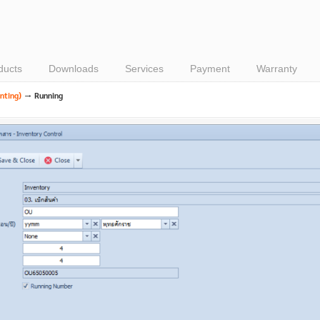
ducts
Downloads
Services
Payment
Warranty
→
inting)
Running