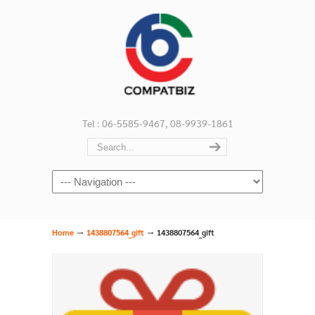
Tel : 06-5585-9467, 08-9939-1861
Navigation
→
→
Home
1438807564_gift
1438807564_gift